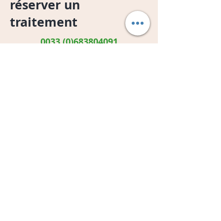
réserver un
traitement
0033 (0)683804091
Nom
Prenom
Email
Envoyer