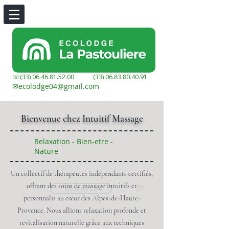
☏(33)
06.46.81.52.00
(33) 06.83.80.40.91
✉︎
ecolodge04@gmail.com
Bienvenue chez Intuitif Massage
Relaxation - Bien-etre -
Nature
Un collectif de thérapeutes indépendants certifiés,
offrant des soins de massage intuitifs et
RÉSERVER
personnalis au cœur des Alpes-de-Haute-
Provence. Nous allions relaxation profonde et
revitalisation naturelle grâce aux techniques