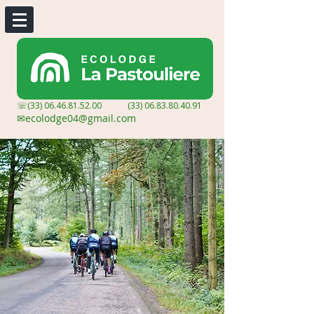
☏(33)
06.46.81.52.00
(33) 06.83.80.40.91
✉︎
ecolodge04@gmail.com
PRENOTARE