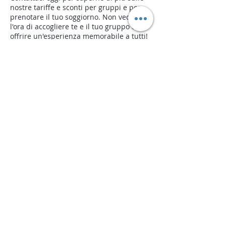
nostre tariffe e sconti per gruppi e per
prenotare il tuo soggiorno. Non vediamo
l'ora di accogliere te e il tuo gruppo e di
offrire un'esperienza memorabile a tutti!
Contatto
I nostri partner
Termini e Condizioni
Avviso legale
Ecolodge La Pastoulière 2023
ecolodge04@gmail.com